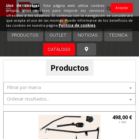
Uso de cookies:
Esta página web utiliza cookies
Aceptar
propias y de terceros para mejorar los servicios
ofrecidos a los usuarios. Si continúa con la navegación se considerará
España
que acepta el uso de las mismas. Puede informarse de los beneficios de
las cookies en nuestra página
Política de cookies
.
PRODUCTOS
OUTLET
NOTICIAS
TÉCNICA
CATÁLOGO
Productos
Filtrar por marca
Ordenar resultados...
498,00 €
+ IVA