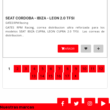
SEAT CORDOBA - IBIZA - LEON 2.0 TFSI
GATES RPM Racing
GATES RPM Racing, correa distribucion ultra reforzada para los
modelos SEAT IBIZA CUPRA, LEON CUPRA 2.0 TFSI. Las correas de
distribucion...
AÑADIR
1
2
3
4
5
6
7
8
9
10
11
12
13
14
15
16
17
Nuestras marcas