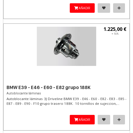
AÑADIR
1.225,00 €
+ IVA
BMW E39 - E46 - E60 - E82 grupo 188K
Autoblocante láminas
Autoblocante láminas 3J Driveline BMW E39 - E46 - E60 - E82 - E83 - E85 -
E87 - E89 - E90 - F10 grupo trasero 188K. 10 tornillos de sujeccion,...
AÑADIR