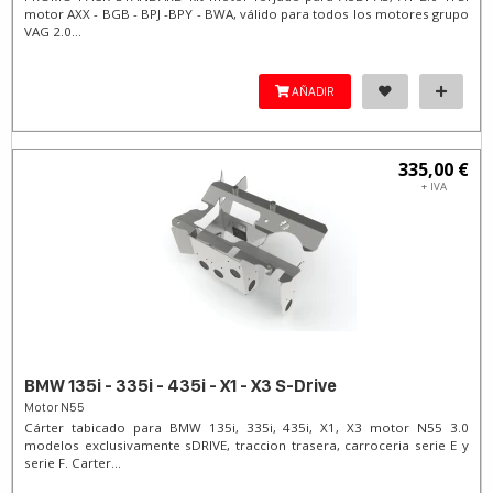
motor AXX - BGB - BPJ -BPY - BWA, válido para todos los motores grupo
VAG 2.0...
AÑADIR
335,00 €
+ IVA
BMW 135i - 335i - 435i - X1 - X3 S-Drive
Motor N55
Cárter tabicado para BMW 135i, 335i, 435i, X1, X3 motor N55 3.0
modelos exclusivamente sDRIVE, traccion trasera, carroceria serie E y
serie F. Carter...