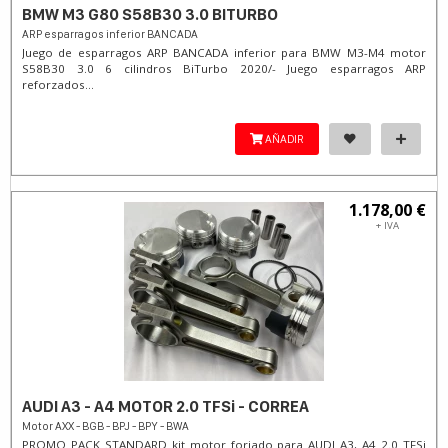
BMW M3 G80 S58B30 3.0 BITURBO
ARP esparragos inferior BANCADA
Juego de esparragos ARP BANCADA inferior para BMW M3-M4 motor
S58B30 3.0 6 cilindros BiTurbo 2020/- Juego esparragos ARP
reforzados...
AÑADIR
1.178,00 €
+ IVA
AUDI A3 - A4 MOTOR 2.0 TFSi - CORREA
Motor AXX - BGB - BPJ - BPY - BWA
PROMO PACK STANDARD kit motor forjado para AUDI A3, A4 2.0 TFSi