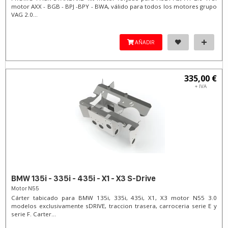
motor AXX - BGB - BPJ -BPY - BWA, válido para todos los motores grupo
VAG 2.0...
AÑADIR
335,00 €
+ IVA
BMW 135i - 335i - 435i - X1 - X3 S-Drive
Motor N55
Cárter tabicado para BMW 135i, 335i, 435i, X1, X3 motor N55 3.0
modelos exclusivamente sDRIVE, traccion trasera, carroceria serie E y
serie F. Carter...