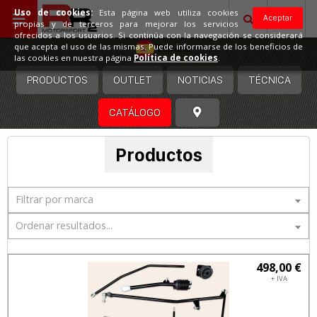
Uso de cookies:
Esta página web utiliza cookies
Aceptar
propias y de terceros para mejorar los servicios
ofrecidos a los usuarios. Si continúa con la navegación se considerará
España
que acepta el uso de las mismas. Puede informarse de los beneficios de
las cookies en nuestra página
Política de cookies
.
PRODUCTOS
OUTLET
NOTICIAS
TÉCNICA
CATÁLOGO
Productos
Filtrar por marca
Ordenar resultados...
498,00 €
+ IVA