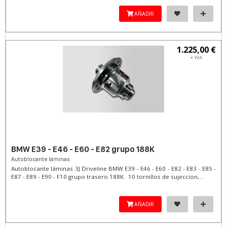
AÑADIR
1.225,00 €
+ IVA
BMW E39 - E46 - E60 - E82 grupo 188K
Autoblocante láminas
Autoblocante láminas 3J Driveline BMW E39 - E46 - E60 - E82 - E83 - E85 -
E87 - E89 - E90 - F10 grupo trasero 188K. 10 tornillos de sujeccion,...
AÑADIR