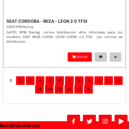
SEAT CORDOBA - IBIZA - LEON 2.0 TFSI
GATES RPM Racing
GATES RPM Racing, correa distribucion ultra reforzada para los
modelos SEAT IBIZA CUPRA, LEON CUPRA 2.0 TFSI. Las correas de
distribucion...
AÑADIR
1
2
3
4
5
6
7
8
9
10
11
12
13
14
15
16
17
Nuestras marcas