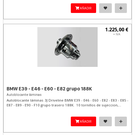
AÑADIR
1.225,00 €
+ IVA
BMW E39 - E46 - E60 - E82 grupo 188K
Autoblocante láminas
Autoblocante láminas 3J Driveline BMW E39 - E46 - E60 - E82 - E83 - E85 -
E87 - E89 - E90 - F10 grupo trasero 188K. 10 tornillos de sujeccion,...
AÑADIR