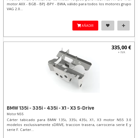
motor AXX - BGB - BPJ -BPY - BWA, válido para todos los motores grupo
VAG 2.0...
AÑADIR
335,00 €
+ IVA
BMW 135i - 335i - 435i - X1 - X3 S-Drive
Motor N55
Cárter tabicado para BMW 135i, 335i, 435i, X1, X3 motor N55 3.0
modelos exclusivamente sDRIVE, traccion trasera, carroceria serie E y
serie F. Carter...