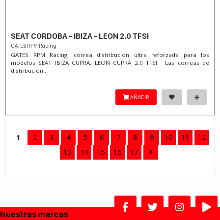
SEAT CORDOBA - IBIZA - LEON 2.0 TFSI
GATES RPM Racing
GATES RPM Racing, correa distribucion ultra reforzada para los
modelos SEAT IBIZA CUPRA, LEON CUPRA 2.0 TFSI. Las correas de
distribucion...
AÑADIR
1
2
3
4
5
6
7
8
9
10
11
12
13
14
15
16
17
Nuestras marcas