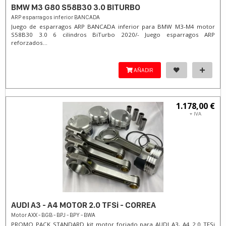
BMW M3 G80 S58B30 3.0 BITURBO
ARP esparragos inferior BANCADA
Juego de esparragos ARP BANCADA inferior para BMW M3-M4 motor
S58B30 3.0 6 cilindros BiTurbo 2020/- Juego esparragos ARP
reforzados...
AÑADIR
1.178,00 €
+ IVA
AUDI A3 - A4 MOTOR 2.0 TFSi - CORREA
Motor AXX - BGB - BPJ - BPY - BWA
PROMO PACK STANDARD kit motor forjado para AUDI A3, A4 2.0 TFSi