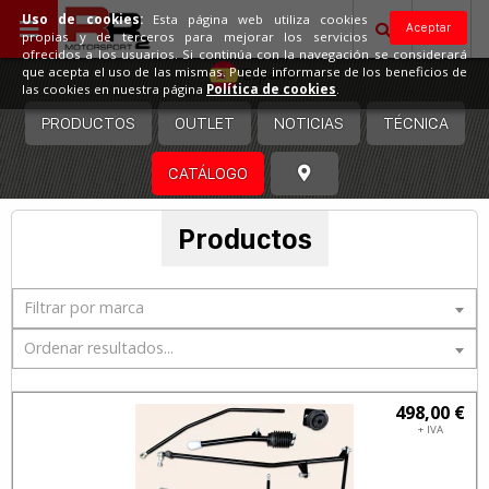
Uso de cookies:
Esta página web utiliza cookies
Aceptar
propias y de terceros para mejorar los servicios
ofrecidos a los usuarios. Si continúa con la navegación se considerará
España
que acepta el uso de las mismas. Puede informarse de los beneficios de
las cookies en nuestra página
Política de cookies
.
PRODUCTOS
OUTLET
NOTICIAS
TÉCNICA
CATÁLOGO
Productos
Filtrar por marca
Ordenar resultados...
498,00 €
+ IVA