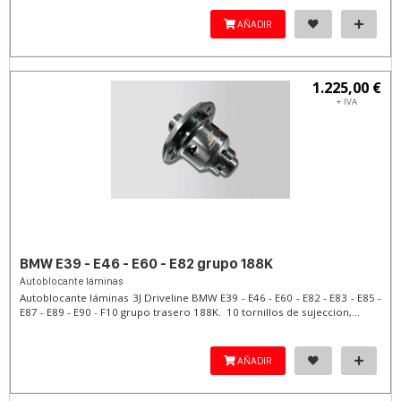
AÑADIR
1.225,00 €
+ IVA
BMW E39 - E46 - E60 - E82 grupo 188K
Autoblocante láminas
Autoblocante láminas 3J Driveline BMW E39 - E46 - E60 - E82 - E83 - E85 -
E87 - E89 - E90 - F10 grupo trasero 188K. 10 tornillos de sujeccion,...
AÑADIR