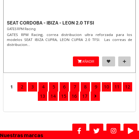
SEAT CORDOBA - IBIZA - LEON 2.0 TFSI
GATES RPM Racing
GATES RPM Racing, correa distribucion ultra reforzada para los
modelos SEAT IBIZA CUPRA, LEON CUPRA 2.0 TFSI. Las correas de
distribucion...
AÑADIR
1
2
3
4
5
6
7
8
9
10
11
12
13
14
15
16
17
Nuestras marcas