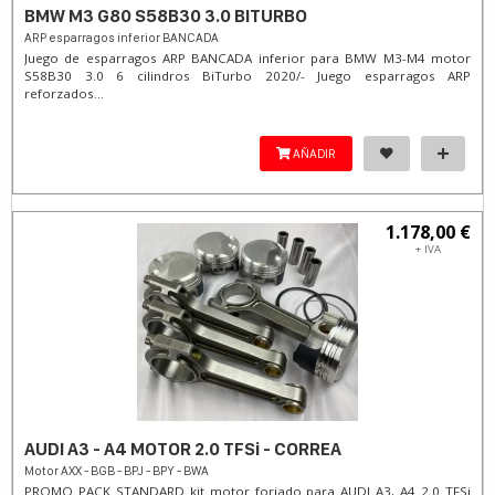
BMW M3 G80 S58B30 3.0 BITURBO
ARP esparragos inferior BANCADA
Juego de esparragos ARP BANCADA inferior para BMW M3-M4 motor
S58B30 3.0 6 cilindros BiTurbo 2020/- Juego esparragos ARP
reforzados...
AÑADIR
1.178,00 €
+ IVA
AUDI A3 - A4 MOTOR 2.0 TFSi - CORREA
Motor AXX - BGB - BPJ - BPY - BWA
PROMO PACK STANDARD kit motor forjado para AUDI A3, A4 2.0 TFSi