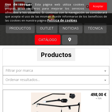
Uso de cookies:
Esta página web utiliza cookies
Aceptar
propias y de terceros para mejorar los servicios
ofrecidos a los usuarios. Si continúa con la navegación se considerará
España
que acepta el uso de las mismas. Puede informarse de los beneficios de
las cookies en nuestra página
Política de cookies
.
PRODUCTOS
OUTLET
NOTICIAS
TÉCNICA
CATÁLOGO
Productos
Filtrar por marca
Ordenar resultados...
498,00 €
+ IVA