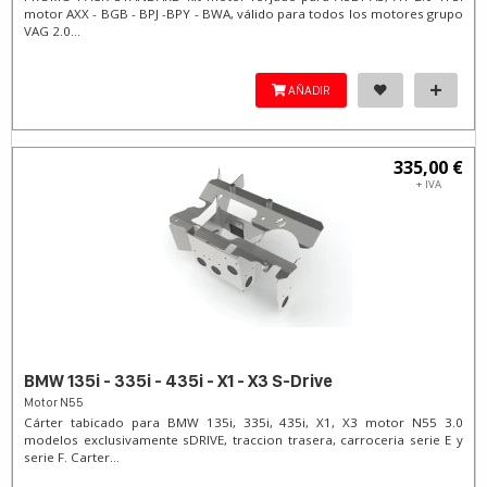
motor AXX - BGB - BPJ -BPY - BWA, válido para todos los motores grupo
VAG 2.0...
AÑADIR
335,00 €
+ IVA
BMW 135i - 335i - 435i - X1 - X3 S-Drive
Motor N55
Cárter tabicado para BMW 135i, 335i, 435i, X1, X3 motor N55 3.0
modelos exclusivamente sDRIVE, traccion trasera, carroceria serie E y
serie F. Carter...