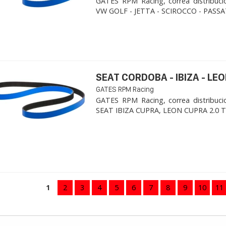
GATES RPM Racing, correa distribuci
VW GOLF - JETTA - SCIROCCO - PASSAT
SEAT CORDOBA - IBIZA - LEON
GATES RPM Racing
GATES RPM Racing, correa distribuci
SEAT IBIZA CUPRA, LEON CUPRA 2.0 TFSI
1
2
3
4
5
6
7
8
9
10
11