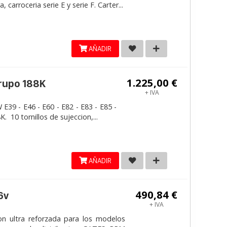
carroceria serie E y serie F. Carter...
AÑADIR
1.225,00 €
grupo 188K
+ IVA
E39 - E46 - E60 - E82 - E83 - E85 -
. 10 tornillos de sujeccion,...
AÑADIR
490,84 €
6v
+ IVA
on ultra reforzada para los modelos