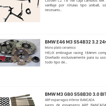
Citroen C2 1.6 16v caja cambios MA 
varillaje por rótulas tipo uniball,
necesario...
BMW E46 M3 S54B32 3.2 24
Mono plato ceramico
HELIX embrague racing 184mm com
Diseñado exclusivamente para su uso
todo tipo de...
BMW M3 G80 S58B30 3.0 B
ARP esparragos inferior BANCADA
Juego de esparragos ARP BANCADA