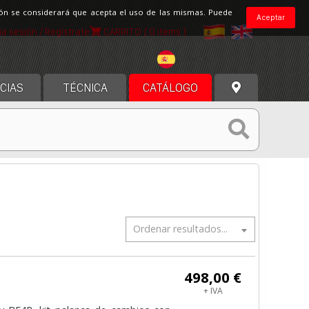
ción se considerará que acepta el uso de las mismas. Puede
Aceptar
cia sesión / Regístrate
CARRITO
[ 0 items ]
España
CIAS
TÉCNICA
CATÁLOGO
Ordenar resultados...
498,00 €
+ IVA