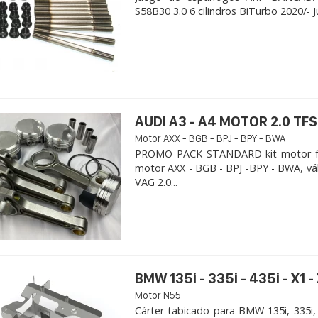
S58B30 3.0 6 cilindros BiTurbo 2020/- 
AUDI A3 - A4 MOTOR 2.0 TFS
Motor AXX - BGB - BPJ - BPY - BWA
PROMO PACK STANDARD kit motor for
motor AXX - BGB - BPJ -BPY - BWA, vá
VAG 2.0...
BMW 135i - 335i - 435i - X1 -
Motor N55
Cárter tabicado para BMW 135i, 335i,