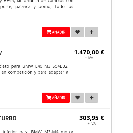
y BE4R, kit palanca de cambios con
 soporte, palanca y pomo, todo los
AÑADIR
1.470,00 €
v
+ IVA
pleto para BMW E46 M3 S54B32.
 en competición y para adaptar a
AÑADIR
303,95 €
ITURBO
+ IVA
 inferior para BMW M3-M4 motor