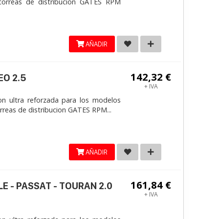
correas de distribucion GATES RPM
AÑADIR
142,32 €
EO 2.5
+ IVA
on ultra reforzada para los modelos
reas de distribucion GATES RPM...
AÑADIR
161,84 €
LE - PASSAT - TOURAN 2.0
+ IVA