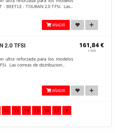
on ultra reforzada para los modelos
 - BEETLE - TOURAN 2.0 TFSI. Las...
AÑADIR
161,84 €
 2.0 TFSI
+ IVA
on ultra reforzada para los modelos
. Las correas de distribucion...
AÑADIR
12
13
14
15
16
17