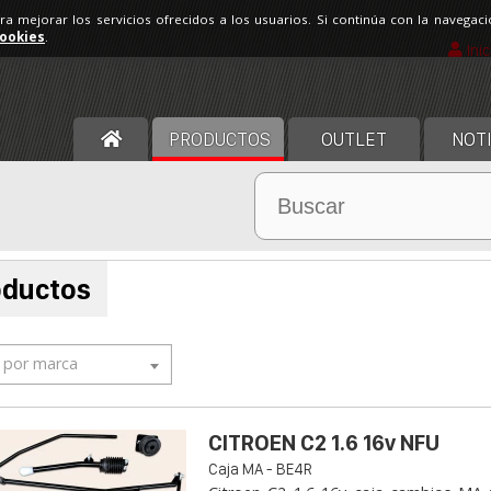
ara mejorar los servicios ofrecidos a los usuarios. Si continúa con la navega
cookies
.
Ini
PRODUCTOS
OUTLET
NOTI
oductos
r por marca
CITROEN C2 1.6 16v NFU
Caja MA - BE4R