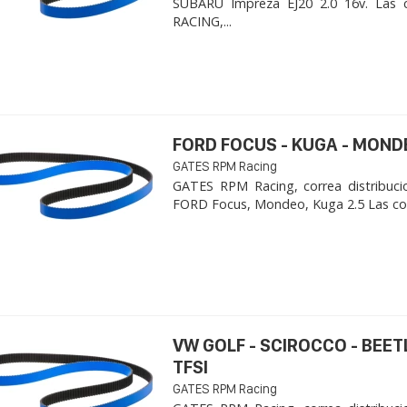
SUBARU Impreza EJ20 2.0 16v. Las 
RACING,...
FORD FOCUS - KUGA - MOND
GATES RPM Racing
GATES RPM Racing, correa distribuci
FORD Focus, Mondeo, Kuga 2.5 Las cor
VW GOLF - SCIROCCO - BEET
TFSI
GATES RPM Racing