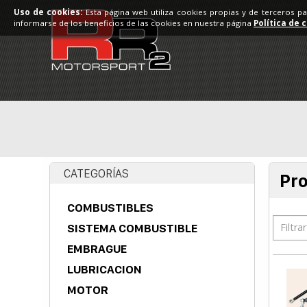
Uso de cookies:
Esta página web utiliza cookies propias y de terceros p
informarse de los beneficios de las cookies en nuestra página
Política de 
CATEGORÍAS
Pr
COMBUSTIBLES
Filtra
SISTEMA COMBUSTIBLE
EMBRAGUE
LUBRICACION
MOTOR