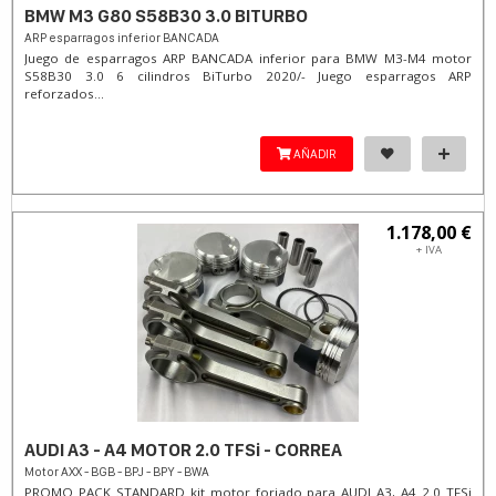
BMW M3 G80 S58B30 3.0 BITURBO
ARP esparragos inferior BANCADA
Juego de esparragos ARP BANCADA inferior para BMW M3-M4 motor
S58B30 3.0 6 cilindros BiTurbo 2020/- Juego esparragos ARP
reforzados...
AÑADIR
1.178,00 €
+ IVA
AUDI A3 - A4 MOTOR 2.0 TFSi - CORREA
Motor AXX - BGB - BPJ - BPY - BWA
PROMO PACK STANDARD kit motor forjado para AUDI A3, A4 2.0 TFSi