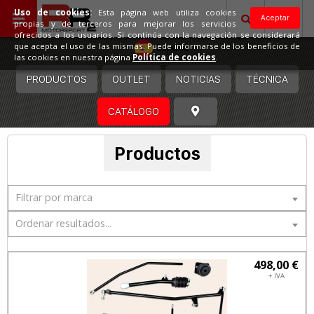
Uso de cookies:
Esta página web utiliza cookies
Aceptar
propias y de terceros para mejorar los servicios
ofrecidos a los usuarios. Si continúa con la navegación se considerará
España
que acepta el uso de las mismas. Puede informarse de los beneficios de
las cookies en nuestra página
Política de cookies
.
PRODUCTOS
OUTLET
NOTICIAS
TÉCNICA
CATÁLOGO
Productos
Filtrar por marca
Ordenar resultados...
498,00 €
+ IVA