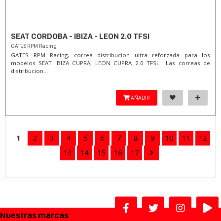
SEAT CORDOBA - IBIZA - LEON 2.0 TFSI
GATES RPM Racing
GATES RPM Racing, correa distribucion ultra reforzada para los
modelos SEAT IBIZA CUPRA, LEON CUPRA 2.0 TFSI. Las correas de
distribucion...
AÑADIR
1
2
3
4
5
6
7
8
9
10
11
12
13
14
15
16
17
Nuestras marcas