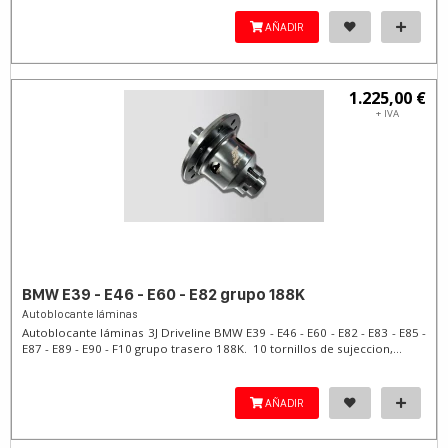
AÑADIR
1.225,00 €
+ IVA
BMW E39 - E46 - E60 - E82 grupo 188K
Autoblocante láminas
Autoblocante láminas 3J Driveline BMW E39 - E46 - E60 - E82 - E83 - E85 -
E87 - E89 - E90 - F10 grupo trasero 188K. 10 tornillos de sujeccion,...
AÑADIR