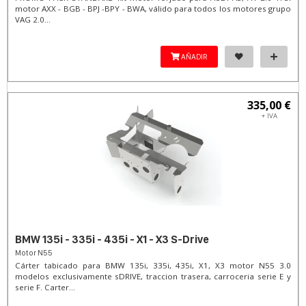
motor AXX - BGB - BPJ -BPY - BWA, válido para todos los motores grupo
VAG 2.0...
AÑADIR
335,00 €
+ IVA
BMW 135i - 335i - 435i - X1 - X3 S-Drive
Motor N55
Cárter tabicado para BMW 135i, 335i, 435i, X1, X3 motor N55 3.0
modelos exclusivamente sDRIVE, traccion trasera, carroceria serie E y
serie F. Carter...