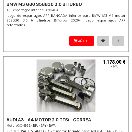
BMW M3 G80 S58B30 3.0 BITURBO
ARP esparragos inferior BANCADA
Juego de esparragos ARP BANCADA inferior para BMW M3-M4 motor
S58B30 3.0 6 cilindros BiTurbo 2020/- Juego esparragos ARP
reforzados...
AÑADIR
1.178,00 €
+ IVA
AUDI A3 - A4 MOTOR 2.0 TFSi - CORREA
Motor AXX - BGB - BPJ - BPY - BWA
PROMO PACK STANDARD kit motor forjado para AUDI A3, A4 2.0 TFSi