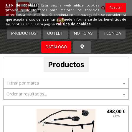
Uso de cookies:
Esta página web utiliza cookies
Aceptar
propias y de terceros para mejorar los servicios
ofrecidos a los usuarios. Si continúa con la navegación se considerará
España
que acepta el uso de las mismas. Puede informarse de los beneficios de
las cookies en nuestra página
Política de cookies
.
PRODUCTOS
OUTLET
NOTICIAS
TÉCNICA
CATÁLOGO
Productos
Filtrar por marca
Ordenar resultados...
498,00 €
+ IVA