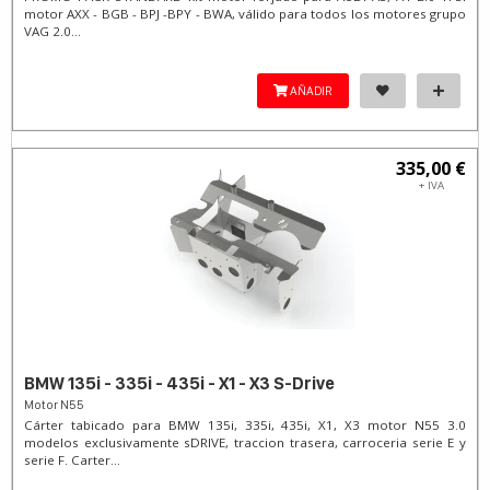
motor AXX - BGB - BPJ -BPY - BWA, válido para todos los motores grupo
VAG 2.0...
AÑADIR
335,00 €
+ IVA
BMW 135i - 335i - 435i - X1 - X3 S-Drive
Motor N55
Cárter tabicado para BMW 135i, 335i, 435i, X1, X3 motor N55 3.0
modelos exclusivamente sDRIVE, traccion trasera, carroceria serie E y
serie F. Carter...