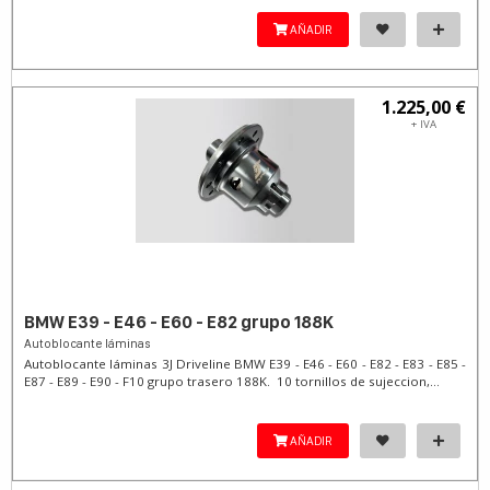
AÑADIR
1.225,00 €
+ IVA
BMW E39 - E46 - E60 - E82 grupo 188K
Autoblocante láminas
Autoblocante láminas 3J Driveline BMW E39 - E46 - E60 - E82 - E83 - E85 -
E87 - E89 - E90 - F10 grupo trasero 188K. 10 tornillos de sujeccion,...
AÑADIR