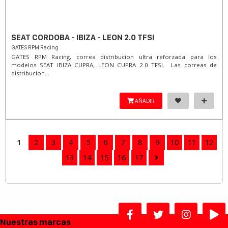
SEAT CORDOBA - IBIZA - LEON 2.0 TFSI
GATES RPM Racing
GATES RPM Racing, correa distribucion ultra reforzada para los
modelos SEAT IBIZA CUPRA, LEON CUPRA 2.0 TFSI. Las correas de
distribucion...
AÑADIR
1
2
3
4
5
6
7
8
9
10
11
12
13
14
15
16
17
Nuestras marcas