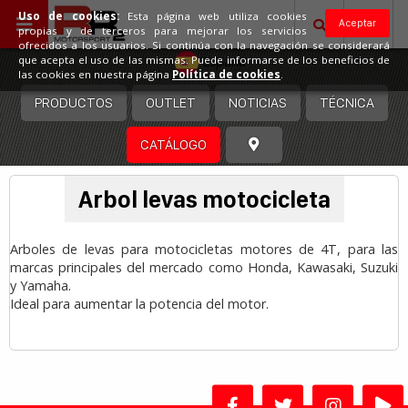
Uso de cookies:
Esta página web utiliza cookies
Aceptar
propias y de terceros para mejorar los servicios
ofrecidos a los usuarios. Si continúa con la navegación se considerará
España
que acepta el uso de las mismas. Puede informarse de los beneficios de
las cookies en nuestra página
Política de cookies
.
PRODUCTOS
OUTLET
NOTICIAS
TÉCNICA
CATÁLOGO
Arbol levas motocicleta
Arboles de levas para motocicletas motores de 4T, para las
marcas principales del mercado como Honda, Kawasaki, Suzuki
y Yamaha.
Ideal para aumentar la potencia del motor.