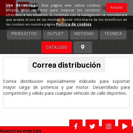
Uso de cookies:
Esta página web utiliza cookies
Aceptar
propias y de terceros para mejorar los servicios
ofrecidos a los usuarios. Si continúa con la navegación se considerará
España
que acepta el uso de las mismas. Puede informarse de los beneficios de
las cookies en nuestra página
Política de cookies
.
PRODUCTOS
OUTLET
NOTICIAS
TÉCNICA
CATÁLOGO
Correa distribución
Correa distribucion especialmente indicado para soportar
mayor carga de potencia y par motor. Desarrollado para
competición y válido para cualquier vehiculo de calle deportivo.
Nuestras marcas