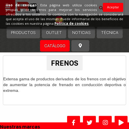
Uso de cookies:
Esta página web utiliza cookies
Aceptar
propias y de terceros para mejorar los servicios
ofrecidos a los usuarios. Si continúa con la navegación se considerará
España
que acepta el uso de las mismas. Puede informarse de los beneficios de
las cookies en nuestra página
Política de cookies
.
PRODUCTOS
OUTLET
NOTICIAS
TÉCNICA
CATÁLOGO
FRENOS
Extensa gama de productos derivados de los frenos con el objetivo
de aumentar la potencia de frenado en conducción deportiva o
extrema.
Nuestras marcas