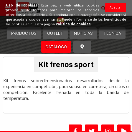
Uso de cookies:
Esta página web utiliza cookies
Aceptar
propias y de terceros para mejorar los servicios
ofrecidos a los usuarios. Si continúa con la navegación se considerará
España
que acepta el uso de las mismas. Puede informarse de los beneficios de
las cookies en nuestra página
Política de cookies
.
PRODUCTOS
OUTLET
NOTICIAS
TÉCNICA
CATÁLOGO
Kit frenos sport
Kit frenos sobredimensionados desarrollados desde la
experiencia en competición, para su uso en carretera, circuitos o
competición. Excelente frenada en toda la banda de
temperatura.