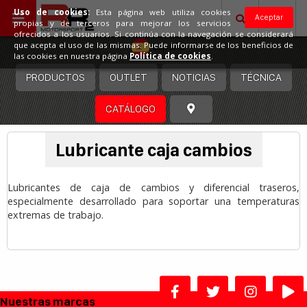
Uso de cookies:
Esta página web utiliza cookies
Aceptar
propias y de terceros para mejorar los servicios
ofrecidos a los usuarios. Si continúa con la navegación se considerará
España
que acepta el uso de las mismas. Puede informarse de los beneficios de
las cookies en nuestra página
Política de cookies
.
PRODUCTOS
OUTLET
NOTICIAS
TÉCNICA
CATÁLOGO
Lubricante caja cambios
Lubricantes de caja de cambios y diferencial traseros,
especialmente desarrollado para soportar una temperaturas
extremas de trabajo.
Nuestras marcas