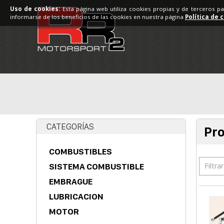
Uso de cookies:
Esta página web utiliza cookies propias y de terceros p
informarse de los beneficios de las cookies en nuestra página
Política de 
CATEGORÍAS
Pr
COMBUSTIBLES
Filtra
SISTEMA COMBUSTIBLE
EMBRAGUE
LUBRICACION
MOTOR