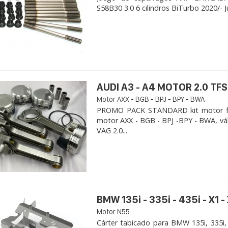
S58B30 3.0 6 cilindros BiTurbo 2020/- 
AUDI A3 - A4 MOTOR 2.0 TFS
Motor AXX - BGB - BPJ - BPY - BWA
PROMO PACK STANDARD kit motor for
motor AXX - BGB - BPJ -BPY - BWA, vá
VAG 2.0...
BMW 135i - 335i - 435i - X1 -
Motor N55
Cárter tabicado para BMW 135i, 335i,