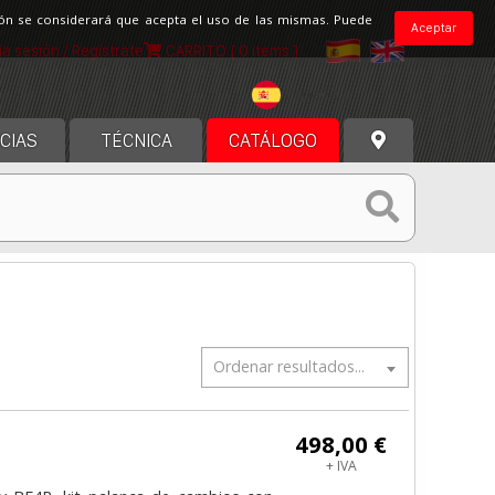
ción se considerará que acepta el uso de las mismas. Puede
Aceptar
cia sesión / Regístrate
CARRITO
[ 0 items ]
España
CIAS
TÉCNICA
CATÁLOGO
Ordenar resultados...
498,00 €
+ IVA