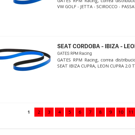
GATES RPM Racing, correa distribuci
VW GOLF - JETTA - SCIROCCO - PASSAT
SEAT CORDOBA - IBIZA - LEON
GATES RPM Racing
GATES RPM Racing, correa distribuci
SEAT IBIZA CUPRA, LEON CUPRA 2.0 TFSI
1
2
3
4
5
6
7
8
9
10
11