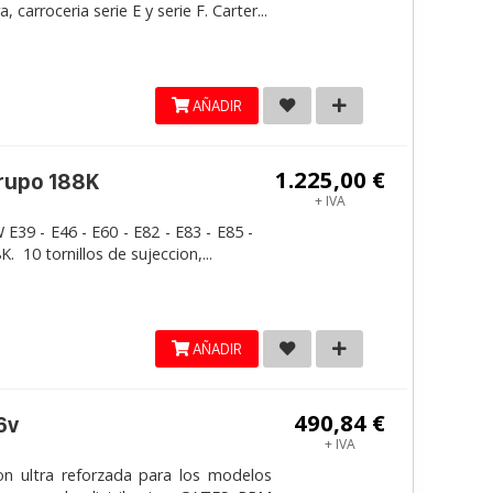
carroceria serie E y serie F. Carter...
AÑADIR
1.225,00 €
grupo 188K
+ IVA
E39 - E46 - E60 - E82 - E83 - E85 -
. 10 tornillos de sujeccion,...
AÑADIR
490,84 €
6v
+ IVA
on ultra reforzada para los modelos