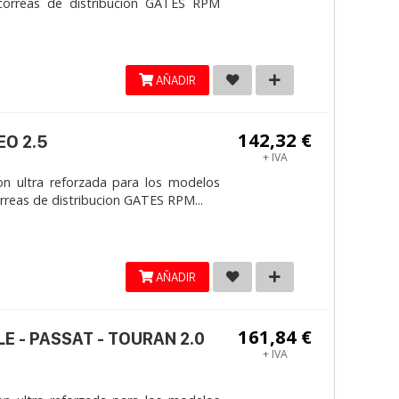
correas de distribucion GATES RPM
AÑADIR
142,32 €
EO 2.5
+ IVA
on ultra reforzada para los modelos
reas de distribucion GATES RPM...
AÑADIR
161,84 €
LE - PASSAT - TOURAN 2.0
+ IVA