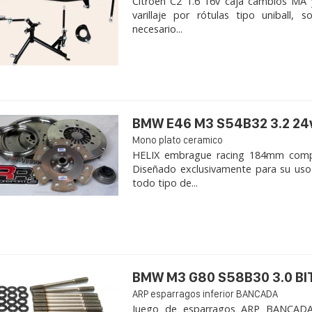
Citroen C2 1.6 16v caja cambios MA 
varillaje por rótulas tipo uniball,
necesario...
BMW E46 M3 S54B32 3.2 24
Mono plato ceramico
HELIX embrague racing 184mm com
Diseñado exclusivamente para su uso
todo tipo de...
BMW M3 G80 S58B30 3.0 B
ARP esparragos inferior BANCADA
Juego de esparragos ARP BANCADA