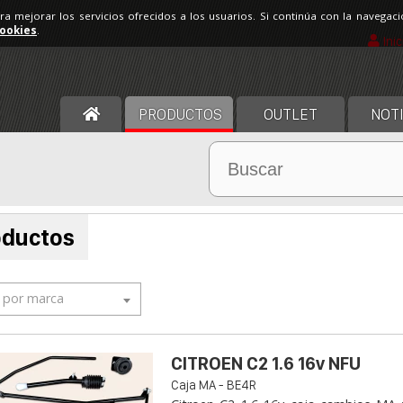
ara mejorar los servicios ofrecidos a los usuarios. Si continúa con la navega
cookies
.
Ini
PRODUCTOS
OUTLET
NOTI
oductos
r por marca
CITROEN C2 1.6 16v NFU
Caja MA - BE4R