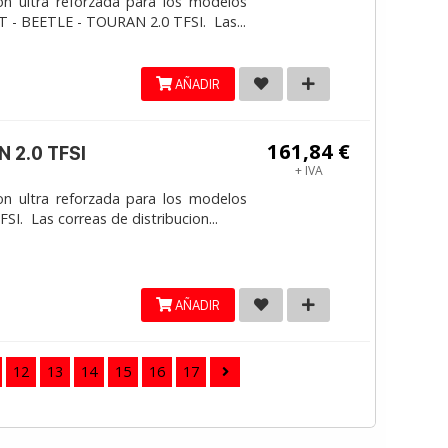
on ultra reforzada para los modelos
 - BEETLE - TOURAN 2.0 TFSI. Las...
AÑADIR
161,84 €
 2.0 TFSI
+ IVA
on ultra reforzada para los modelos
. Las correas de distribucion...
AÑADIR
12
13
14
15
16
17