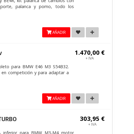
y BE4R, kit palanca de cambios con
 soporte, palanca y pomo, todo los
AÑADIR
1.470,00 €
v
+ IVA
pleto para BMW E46 M3 S54B32.
 en competición y para adaptar a
AÑADIR
303,95 €
ITURBO
+ IVA
 inferior para BMW M3-M4 motor