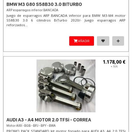
BMW M3 G80 S58B30 3.0 BITURBO
ARP esparragos inferior BANCADA
Juego de esparragos ARP BANCADA inferior para BMW M3-M4 motor
S58B30 3.0 6 cilindros BiTurbo 2020/- Juego esparragos ARP
reforzados...
AÑADIR
1.178,00 €
+ IVA
AUDI A3 - A4 MOTOR 2.0 TFSi - CORREA
Motor AXX - BGB - BPJ - BPY - BWA
PROMO PACK STANDARD kit motor forjado para AUDI A3, A4 2.0 TFSi