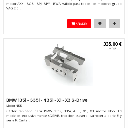
motor AXX - BGB - BPJ -BPY - BWA, válido para todos los motores grupo
VAG 2.0...
AÑADIR
335,00 €
+ IVA
BMW 135i - 335i - 435i - X1 - X3 S-Drive
Motor N55
Cárter tabicado para BMW 135i, 335i, 435i, X1, X3 motor N55 3.0
modelos exclusivamente sDRIVE, traccion trasera, carroceria serie E y
serie F. Carter...