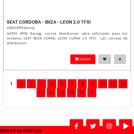
SEAT CORDOBA - IBIZA - LEON 2.0 TFSI
GATES RPM Racing
GATES RPM Racing, correa distribucion ultra reforzada para los
modelos SEAT IBIZA CUPRA, LEON CUPRA 2.0 TFSI. Las correas de
distribucion...
AÑADIR
1
2
3
4
5
6
7
8
9
10
11
12
13
14
15
16
17
Nuestras marcas