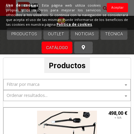
Uso de cookies:
Esta página web utiliza cookies
Aceptar
propias y de terceros para mejorar los servicios
ofrecidos a los usuarios. Si continúa con la navegación se considerará
España
que acepta el uso de las mismas. Puede informarse de los beneficios de
las cookies en nuestra página
Política de cookies
.
PRODUCTOS
OUTLET
NOTICIAS
TÉCNICA
CATÁLOGO
Productos
Filtrar por marca
Ordenar resultados...
498,00 €
+ IVA