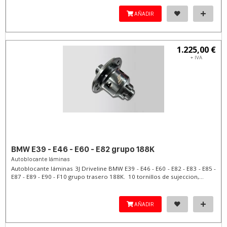
AÑADIR
1.225,00 €
+ IVA
BMW E39 - E46 - E60 - E82 grupo 188K
Autoblocante láminas
Autoblocante láminas 3J Driveline BMW E39 - E46 - E60 - E82 - E83 - E85 -
E87 - E89 - E90 - F10 grupo trasero 188K. 10 tornillos de sujeccion,...
AÑADIR