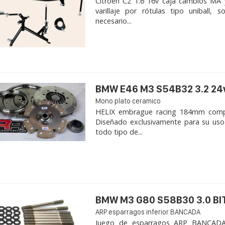
Citroen C2 1.6 16v caja cambios MA 
varillaje por rótulas tipo uniball,
necesario...
BMW E46 M3 S54B32 3.2 24
Mono plato ceramico
HELIX embrague racing 184mm com
Diseñado exclusivamente para su uso
todo tipo de...
BMW M3 G80 S58B30 3.0 B
ARP esparragos inferior BANCADA
Juego de esparragos ARP BANCADA