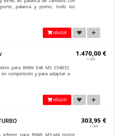
y BE4R, kit palanca de cambios con
 soporte, palanca y pomo, todo los
AÑADIR
1.470,00 €
v
+ IVA
pleto para BMW E46 M3 S54B32.
 en competición y para adaptar a
AÑADIR
303,95 €
ITURBO
+ IVA
 inferior para BMW M3-M4 motor