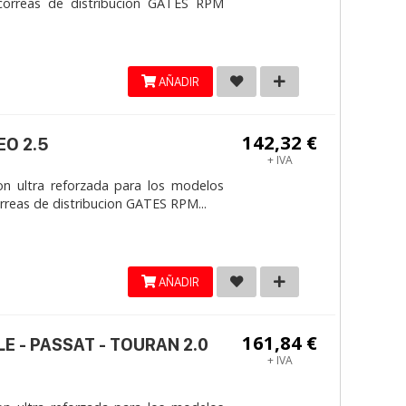
correas de distribucion GATES RPM
AÑADIR
142,32 €
EO 2.5
+ IVA
on ultra reforzada para los modelos
reas de distribucion GATES RPM...
AÑADIR
161,84 €
LE - PASSAT - TOURAN 2.0
+ IVA