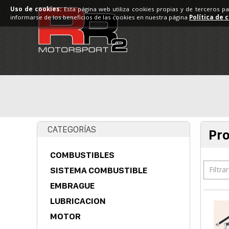
Uso de cookies:
Esta página web utiliza cookies propias y de terceros p
informarse de los beneficios de las cookies en nuestra página
Política de 
CATEGORÍAS
Pr
COMBUSTIBLES
Filtra
SISTEMA COMBUSTIBLE
EMBRAGUE
LUBRICACION
MOTOR