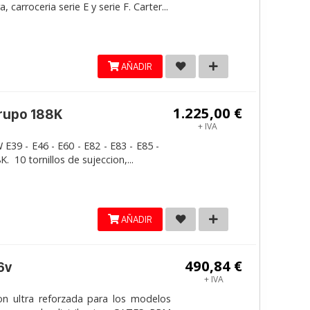
carroceria serie E y serie F. Carter...
AÑADIR
1.225,00 €
grupo 188K
+ IVA
E39 - E46 - E60 - E82 - E83 - E85 -
. 10 tornillos de sujeccion,...
AÑADIR
490,84 €
6v
+ IVA
on ultra reforzada para los modelos