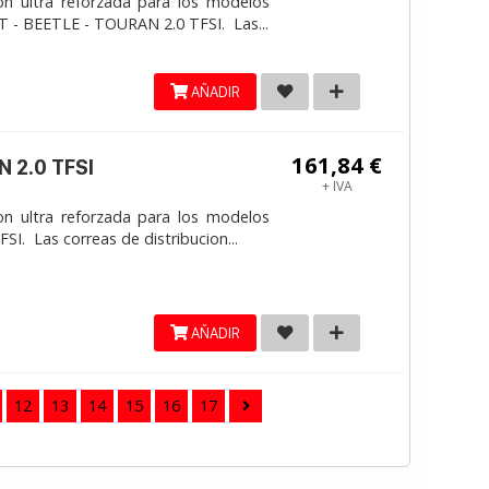
on ultra reforzada para los modelos
 - BEETLE - TOURAN 2.0 TFSI. Las...
AÑADIR
161,84 €
 2.0 TFSI
+ IVA
on ultra reforzada para los modelos
. Las correas de distribucion...
AÑADIR
12
13
14
15
16
17