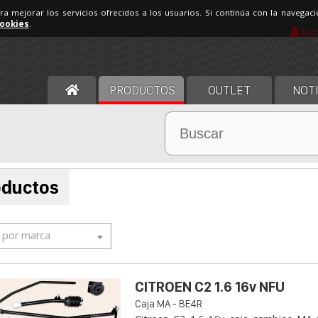
ara mejorar los servicios ofrecidos a los usuarios. Si continúa con la navega
cookies
.
Ini
PRODUCTOS
OUTLET
NOTI
oductos
r por marca
CITROEN C2 1.6 16v NFU
Caja MA - BE4R