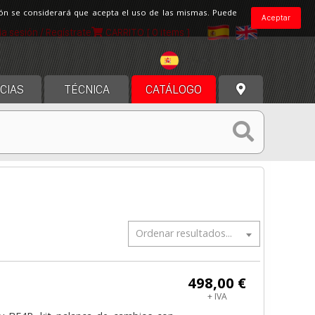
ción se considerará que acepta el uso de las mismas. Puede
Aceptar
cia sesión / Regístrate
CARRITO
[ 0 items ]
España
CIAS
TÉCNICA
CATÁLOGO
Ordenar resultados...
498,00 €
+ IVA