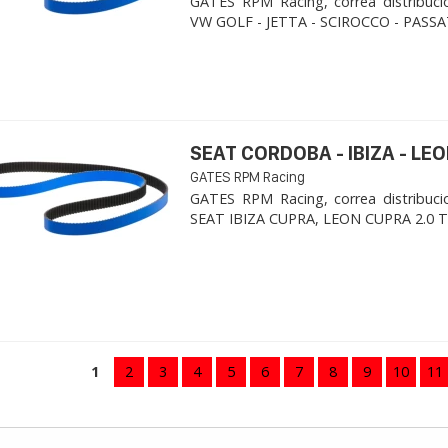
GATES RPM Racing, correa distribuci
VW GOLF - JETTA - SCIROCCO - PASSAT
SEAT CORDOBA - IBIZA - LEON
GATES RPM Racing
GATES RPM Racing, correa distribuci
SEAT IBIZA CUPRA, LEON CUPRA 2.0 TFSI
1
2
3
4
5
6
7
8
9
10
11