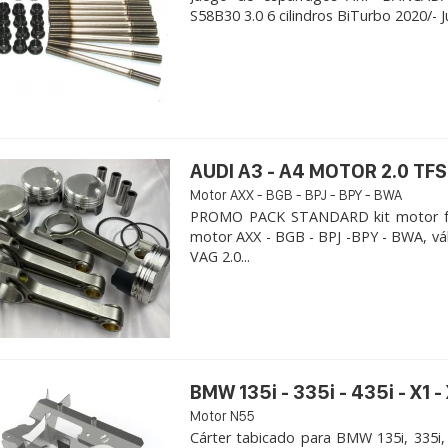
S58B30 3.0 6 cilindros BiTurbo 2020/- 
AUDI A3 - A4 MOTOR 2.0 TFS
Motor AXX - BGB - BPJ - BPY - BWA
PROMO PACK STANDARD kit motor for
motor AXX - BGB - BPJ -BPY - BWA, vá
VAG 2.0...
BMW 135i - 335i - 435i - X1 -
Motor N55
Cárter tabicado para BMW 135i, 335i,