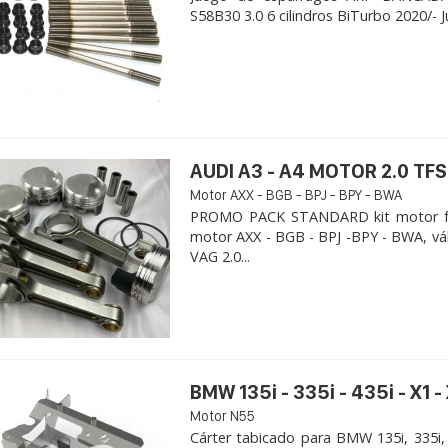
S58B30 3.0 6 cilindros BiTurbo 2020/- 
AUDI A3 - A4 MOTOR 2.0 TFS
Motor AXX - BGB - BPJ - BPY - BWA
PROMO PACK STANDARD kit motor for
motor AXX - BGB - BPJ -BPY - BWA, vá
VAG 2.0...
BMW 135i - 335i - 435i - X1 -
Motor N55
Cárter tabicado para BMW 135i, 335i,