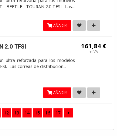
on ultra reforzada para los modelos
 - BEETLE - TOURAN 2.0 TFSI. Las...
AÑADIR
161,84 €
 2.0 TFSI
+ IVA
on ultra reforzada para los modelos
. Las correas de distribucion...
AÑADIR
12
13
14
15
16
17