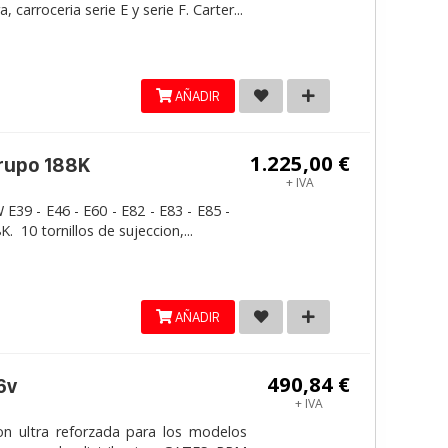
carroceria serie E y serie F. Carter...
AÑADIR
1.225,00 €
grupo 188K
+ IVA
E39 - E46 - E60 - E82 - E83 - E85 -
. 10 tornillos de sujeccion,...
AÑADIR
490,84 €
6v
+ IVA
on ultra reforzada para los modelos