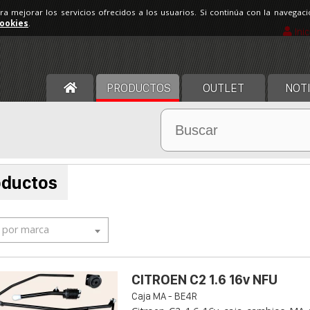
ara mejorar los servicios ofrecidos a los usuarios. Si continúa con la navega
cookies
.
Ini
PRODUCTOS
OUTLET
NOTI
oductos
r por marca
CITROEN C2 1.6 16v NFU
Caja MA - BE4R