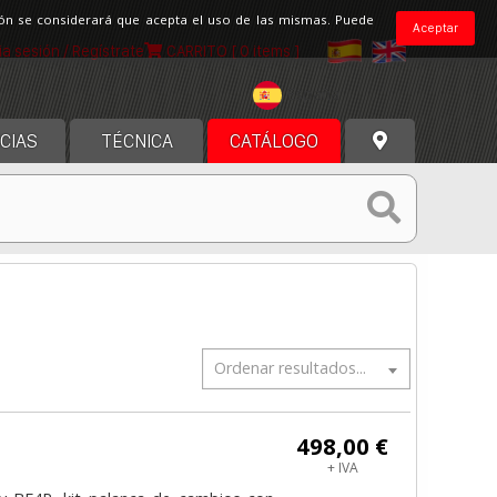
ción se considerará que acepta el uso de las mismas. Puede
Aceptar
cia sesión / Regístrate
CARRITO
[ 0 items ]
España
CIAS
TÉCNICA
CATÁLOGO
Ordenar resultados...
498,00 €
+ IVA