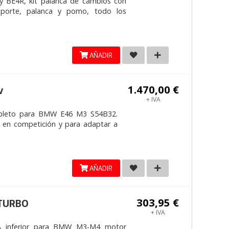
y BE4R, kit palanca de cambios con
 soporte, palanca y pomo, todo los
AÑADIR
1.470,00 €
v
+ IVA
pleto para BMW E46 M3 S54B32.
 en competición y para adaptar a
AÑADIR
303,95 €
ITURBO
+ IVA
 inferior para BMW M3-M4 motor