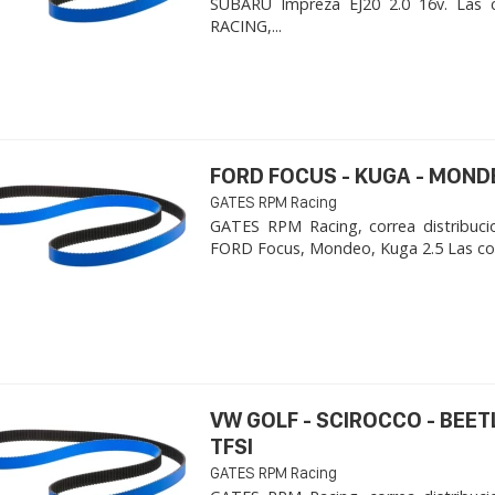
SUBARU Impreza EJ20 2.0 16v. Las 
RACING,...
FORD FOCUS - KUGA - MOND
GATES RPM Racing
GATES RPM Racing, correa distribuci
FORD Focus, Mondeo, Kuga 2.5 Las cor
VW GOLF - SCIROCCO - BEET
TFSI
GATES RPM Racing