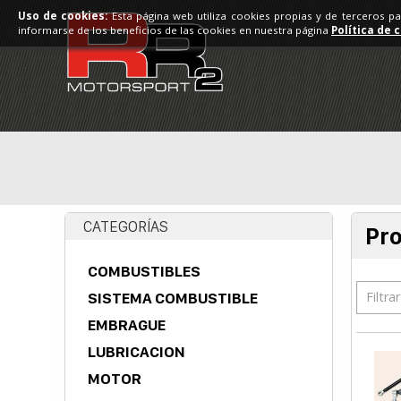
Uso de cookies:
Esta página web utiliza cookies propias y de terceros p
informarse de los beneficios de las cookies en nuestra página
Política de 
CATEGORÍAS
Pr
COMBUSTIBLES
Filtra
SISTEMA COMBUSTIBLE
EMBRAGUE
LUBRICACION
MOTOR