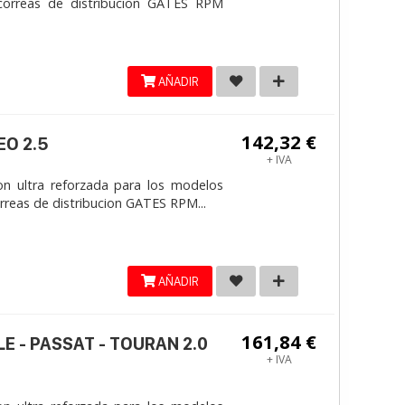
correas de distribucion GATES RPM
AÑADIR
142,32 €
EO 2.5
+ IVA
on ultra reforzada para los modelos
reas de distribucion GATES RPM...
AÑADIR
161,84 €
LE - PASSAT - TOURAN 2.0
+ IVA