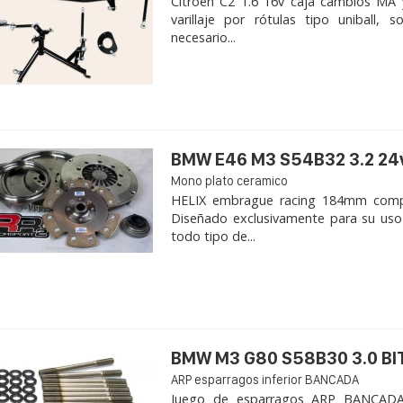
Citroen C2 1.6 16v caja cambios MA 
varillaje por rótulas tipo uniball,
necesario...
BMW E46 M3 S54B32 3.2 24
Mono plato ceramico
HELIX embrague racing 184mm com
Diseñado exclusivamente para su uso
todo tipo de...
BMW M3 G80 S58B30 3.0 B
ARP esparragos inferior BANCADA
Juego de esparragos ARP BANCADA