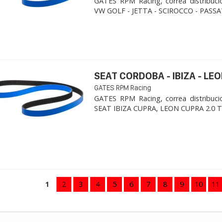
GATES RPM Racing, correa distribuci
VW GOLF - JETTA - SCIROCCO - PASSAT
SEAT CORDOBA - IBIZA - LEON
GATES RPM Racing
GATES RPM Racing, correa distribuci
SEAT IBIZA CUPRA, LEON CUPRA 2.0 TFSI
1
2
3
4
5
6
7
8
9
10
11