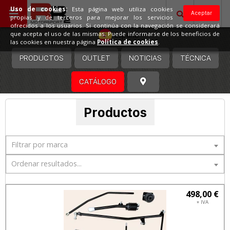
Uso de cookies:
Esta página web utiliza cookies
Aceptar
propias y de terceros para mejorar los servicios
ofrecidos a los usuarios. Si continúa con la navegación se considerará
España
que acepta el uso de las mismas. Puede informarse de los beneficios de
las cookies en nuestra página
Política de cookies
.
PRODUCTOS
OUTLET
NOTICIAS
TÉCNICA
CATÁLOGO
Productos
Filtrar por marca
Ordenar resultados...
498,00 €
+ IVA