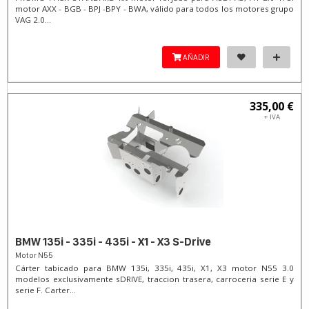
motor AXX - BGB - BPJ -BPY - BWA, válido para todos los motores grupo
VAG 2.0...
AÑADIR
335,00 €
+ IVA
BMW 135i - 335i - 435i - X1 - X3 S-Drive
Motor N55
Cárter tabicado para BMW 135i, 335i, 435i, X1, X3 motor N55 3.0
modelos exclusivamente sDRIVE, traccion trasera, carroceria serie E y
serie F. Carter...