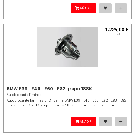
AÑADIR
1.225,00 €
+ IVA
BMW E39 - E46 - E60 - E82 grupo 188K
Autoblocante láminas
Autoblocante láminas 3J Driveline BMW E39 - E46 - E60 - E82 - E83 - E85 -
E87 - E89 - E90 - F10 grupo trasero 188K. 10 tornillos de sujeccion,...
AÑADIR