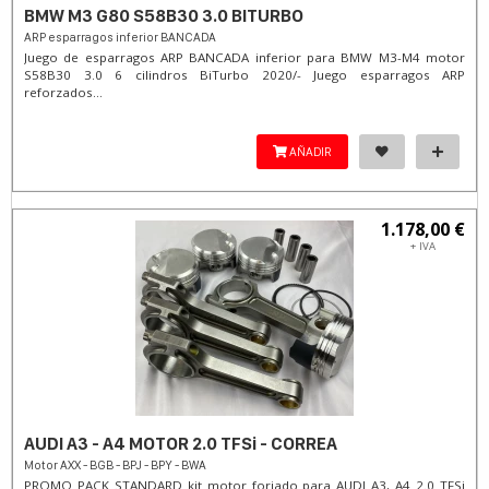
BMW M3 G80 S58B30 3.0 BITURBO
ARP esparragos inferior BANCADA
Juego de esparragos ARP BANCADA inferior para BMW M3-M4 motor
S58B30 3.0 6 cilindros BiTurbo 2020/- Juego esparragos ARP
reforzados...
AÑADIR
1.178,00 €
+ IVA
AUDI A3 - A4 MOTOR 2.0 TFSi - CORREA
Motor AXX - BGB - BPJ - BPY - BWA
PROMO PACK STANDARD kit motor forjado para AUDI A3, A4 2.0 TFSi