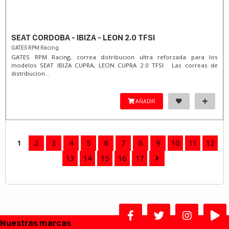
SEAT CORDOBA - IBIZA - LEON 2.0 TFSI
GATES RPM Racing
GATES RPM Racing, correa distribucion ultra reforzada para los
modelos SEAT IBIZA CUPRA, LEON CUPRA 2.0 TFSI. Las correas de
distribucion...
AÑADIR
1
2
3
4
5
6
7
8
9
10
11
12
13
14
15
16
17
Nuestras marcas